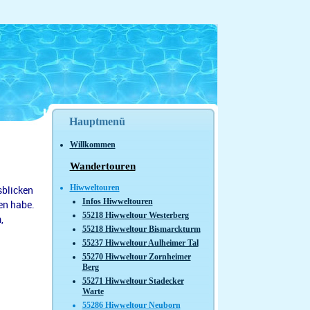
Hauptmenü
Willkommen
Wandertouren
Hiwweltouren
sblicken
Infos Hiwweltouren
en habe.
55218 Hiwweltour Westerberg
,
55218 Hiwweltour Bismarckturm
55237 Hiwweltour Aulheimer Tal
55270 Hiwweltour Zornheimer
Berg
55271 Hiwweltour Stadecker
Warte
55286 Hiwweltour Neuborn