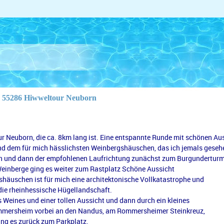
55286 Hiwweltour Neuborn
r Neuborn, die ca. 8km lang ist. Eine entspannte Runde mit schönen Au
nd dem für mich hässlichsten Weinbergshäuschen, das ich jemals geseh
n und dann der empfohlenen Laufrichtung zunächst zum Burgunderturm
 Weinberge ging es weiter zum Rastplatz Schöne Aussicht 
äuschen ist für mich eine architektonische Vollkatastrophe und
ie rheinhessische Hügellandschaft. 
 Weines und einer tollen Aussicht und dann durch ein kleines 
mmersheim vorbei an den Nandus, 
am Rommersheimer Steinkreuz, 
ing es zurück zum Parkplatz.