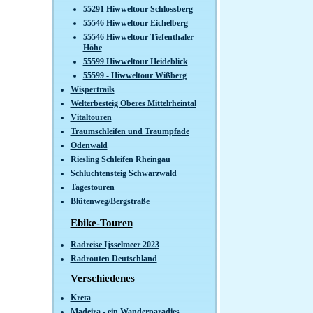
55291 Hiwweltour Schlossberg
55546 Hiwweltour Eichelberg
55546 Hiwweltour Tiefenthaler
Höhe
55599 Hiwweltour Heideblick
55599 - Hiwweltour Wißberg
Wispertrails
Welterbesteig Oberes Mittelrheintal
Vitaltouren
Traumschleifen und Traumpfade
Odenwald
Riesling Schleifen Rheingau
Schluchtensteig Schwarzwald
Tagestouren
Blütenweg/Bergstraße
Ebike-Touren
Radreise Ijsselmeer 2023
Radrouten Deutschland
Verschiedenes
Kreta
Madeira - ein Wanderparadies